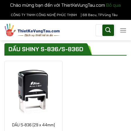
Chào mừng bạn đến với ThietKeVungTau.com
Bỏ qua
Chuyển
CÔNG TY TNHH CÔNG NGHỆ PHÚC THỊNH
| 68 Bacu, TP.Vũng Tàu
đến
Tìm
nội
kiếm:
dung
DẤU SHINY S-836/S-836D
DẤU S-836 (29 x 44mm)