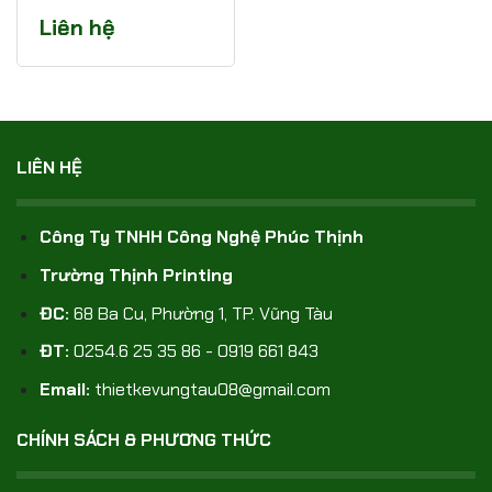
Liên hệ
LIÊN HỆ
Công Ty TNHH Công Nghệ Phúc Thịnh
Trường Thịnh Printing
ĐC:
68 Ba Cu, Phường 1, TP. Vũng Tàu
ĐT:
0254.6 25 35 86 - 0919 661 843
Email:
thietkevungtau08@gmail.com
CHÍNH SÁCH & PHƯƠNG THỨC