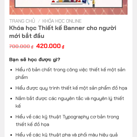
TRANG CHỦ
/
KHÓA HỌC ONLINE
Khóa học Thiết kế Banner cho người
mới bắt đầu
Giá
Giá
420.000
700.000
₫
₫
gốc
hiện
là:
tại
Bạn sẽ học được gì?
700.000₫.
là:
420.000₫.
Hiểu rõ bản chất trong công việc thiết kế một sản
phẩm
Hiểu được quy trình thiết kế một sản phẩm đồ họa
Nắm bắt được các nguyên tắc và nguyên lý thiết
kế
Hiểu về các kỹ thuật Typography cơ bản trong
thiết kế đồ họa
Hiểu về các kỹ thuật pha và phối màu hiệu quả