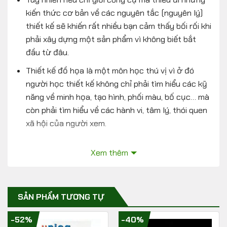
kiến thức cơ bản về các nguyên tắc (nguyên lý)
thiết kế sẽ khiến rất nhiều bạn cảm thấy bối rối khi
phải xây dựng một sản phẩm vì không biết bắt
đầu từ đâu.
Thiết kế đồ họa là một môn học thú vị vì ở đó
người học thiết kế không chỉ phải tìm hiểu các kỹ
năng về minh họa, tạo hình, phối màu, bố cục… mà
còn phải tìm hiểu về các hành vi, tâm lý, thói quen
xã hội của người xem.
Khóa học “Học Thiết kế qua Banner cho người
Xem thêm
mới bắt đầu và không chuyên” có tại Unica.vn
Khóa học được biên soạn bởi giảng viên Lê Đức
Lợi bao gồm 41 bài giảng và 8 phần học chính.
SẢN PHẨM TƯƠNG TỰ
Khóa học sẽ mang lại những kiến thức cơ bản của
-52%
-40%
môn thiết kế đồ họa, giúp cho những bạn mới bắt