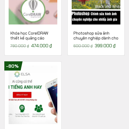
Khóa học CorelDRAW
Photoshop sửa ảnh
thiết kế quảng cáo
chuyên nghiệp dành cho
Nhiếp ảnh
Giá
474.000
₫
Giá
Giá
399.000
₫
Giá
790.000
₫
600.000
₫
gốc
hiện
gốc
hiện
là:
tại
là:
tại
790.000₫.
là:
600.000₫.
là:
474.000₫.
399.00
-80%