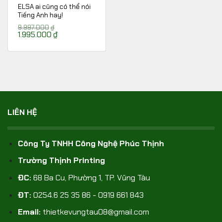
ELSA ai cũng có thể nói
Tiếng Anh hay!
9.997.000
₫
Giá
1.995.000
₫
Giá
gốc
hiện
là:
tại
9.997.000₫.
là:
1.995.000₫.
LIÊN HỆ
Công Ty TNHH Công Nghệ Phúc Thịnh
Trường Thịnh Printing
ĐC:
68 Ba Cu, Phường 1, TP. Vũng Tàu
ĐT:
0254.6 25 35 86 - 0919 661 843
Email:
thietkevungtau08@gmail.com