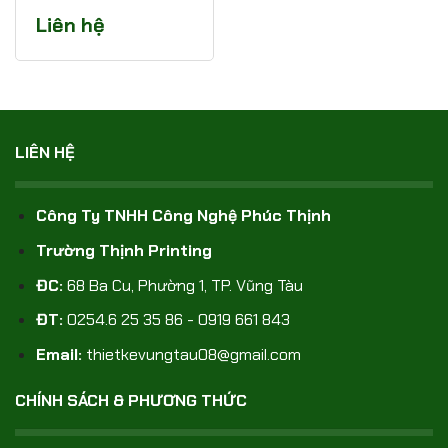
Liên hệ
LIÊN HỆ
Công Ty TNHH Công Nghệ Phúc Thịnh
Trường Thịnh Printing
ĐC:
68 Ba Cu, Phường 1, TP. Vũng Tàu
ĐT:
0254.6 25 35 86 - 0919 661 843
Email:
thietkevungtau08@gmail.com
CHÍNH SÁCH & PHƯƠNG THỨC