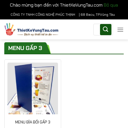
Chào mừng bạn đến với ThietKeVungTau.com
Bỏ qua
Chuyển
CÔNG TY TNHH CÔNG NGHỆ PHÚC THỊNH
| 68 Bacu, TP.Vũng Tàu
đến
Tìm
nội
kiếm:
dung
MENU GẤP 3
MENU BÌA BỒI GẤP 3