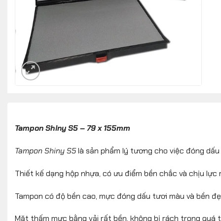
Tampon Shiny S5 – 79 x 155mm
Tampon Shiny S5
là sản phẩm lý tương cho việc đóng dấu 
Thiết kế dạng hộp nhựa, có ưu điểm bền chắc và chịu lực rấ
Tampon có độ bền cao, mực đóng dấu tươi màu và bền đẹp
Mặt thấm mực bằng vải rất bền, không bị rách trong quá 