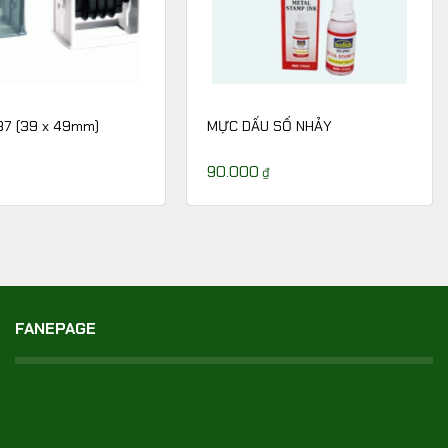
37 (39 x 49mm)
MỰC DẤU SỐ NHẢY
90.000
₫
FANEPAGE