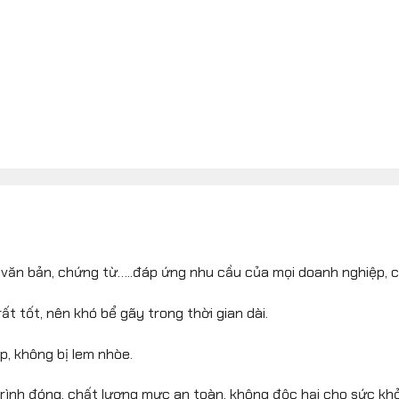
văn bản, chứng từ…..đáp ứng nhu cầu của mọi doanh nghiệp, cô
t tốt, nên khó bể gãy trong thời gian dài.
, không bị lem nhòe.
trình đóng, chất lượng mực an toàn, không độc hại cho sức kh