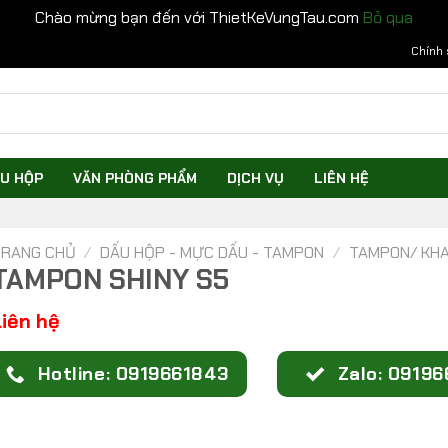
Chào mừng bạn đến với ThietKeVungTau.com
Bỏ qua
Chính 
U HỘP
VĂN PHÒNG PHẨM
DỊCH VỤ
LIÊN HỆ
RANG CHỦ
/
DẤU HỘP - MỰC DẤU - TAMPON
/
TAMPON/ KH
TAMPON SHINY S5
Liên hệ
Hotline: 0919661843
Zalo: 0919