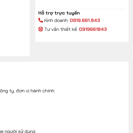
Hỗ trợ trực tuyến
Kinh doanh:
0919.661.843
Tư vấn thiết kế:
0919661843
ng ty, đơn vị hành chính.
ỏe người sử dụng.