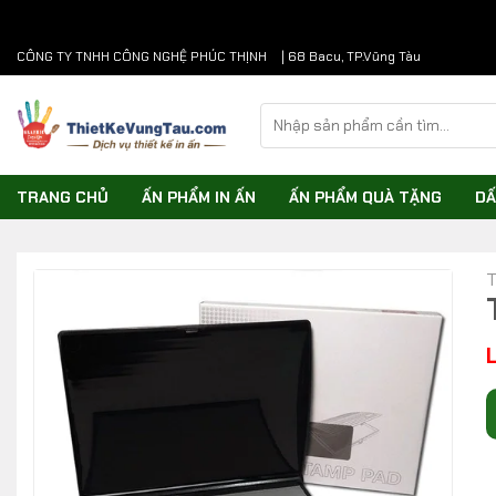
Chuyển
CÔNG TY TNHH CÔNG NGHỆ PHÚC THỊNH
| 68 Bacu, TP.Vũng Tàu
đến
nội
Tìm
dung
kiếm:
TRANG CHỦ
ẤN PHẨM IN ẤN
ẤN PHẨM QUÀ TẶNG
DẤ
T