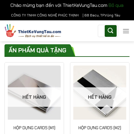
Chào mừng bạn đến với ThietKeVungTau.com
Bỏ qua
Chuyển
CÔNG TY TNHH CÔNG NGHỆ PHÚC THỊNH
| 68 Bacu, TP.Vũng Tàu
đến
Tìm
nội
kiếm:
dung
ẤN PHẨM QUÀ TẶNG
HẾT HÀNG
HẾT HÀNG
HỘP DỰNG CARDS (M1)
HỘP DỰNG CARDS (M2)