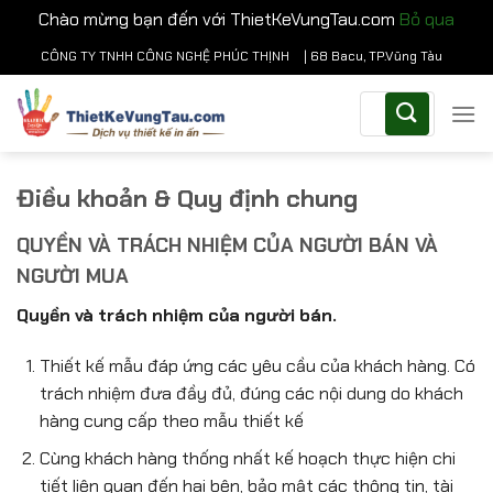
Chào mừng bạn đến với ThietKeVungTau.com
Bỏ qua
Chuyển
CÔNG TY TNHH CÔNG NGHỆ PHÚC THỊNH
| 68 Bacu, TP.Vũng Tàu
đến
Tìm
nội
kiếm:
dung
Điều khoản & Quy định chung
QUYỀN VÀ TRÁCH NHIỆM CỦA NGƯỜI BÁN VÀ
NGƯỜI MUA
Quyền và trách nhiệm của người bán.
Thiết kế mẫu đáp ứng các yêu cầu của khách hàng. Có
trách nhiệm đưa đầy đủ, đúng các nội dung do khách
hàng cung cấp theo mẫu thiết kế
Cùng khách hàng thống nhất kế hoạch thực hiện chi
tiết liên quan đến hai bên, bảo mật các thông tin, tài