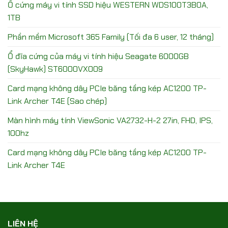
Ổ cứng máy vi tính SSD hiệu WESTERN WDS100T3B0A,
1TB
Phần mềm Microsoft 365 Family (Tối đa 6 user, 12 tháng)
Ổ đĩa cứng của máy vi tính hiệu Seagate 6000GB
(SkyHawk) ST6000VX009
Card mạng không dây PCIe băng tầng kép AC1200 TP-
Link Archer T4E (Sao chép)
Màn hình máy tính ViewSonic VA2732-H-2 27in, FHD, IPS,
100hz
Card mạng không dây PCIe băng tầng kép AC1200 TP-
Link Archer T4E
LIÊN HỆ