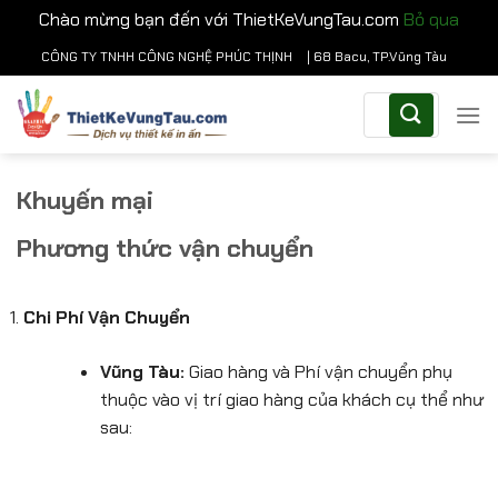
Chào mừng bạn đến với ThietKeVungTau.com
Bỏ qua
Chuyển
CÔNG TY TNHH CÔNG NGHỆ PHÚC THỊNH
| 68 Bacu, TP.Vũng Tàu
đến
Tìm
nội
kiếm:
dung
Khuyến mại
Phương thức vận chuyển
Chi Phí Vận Chuyển
Vũng Tàu:
Giao hàng và Phí vận chuyển phụ
thuộc vào vị trí giao hàng của khách cụ thể như
sau: