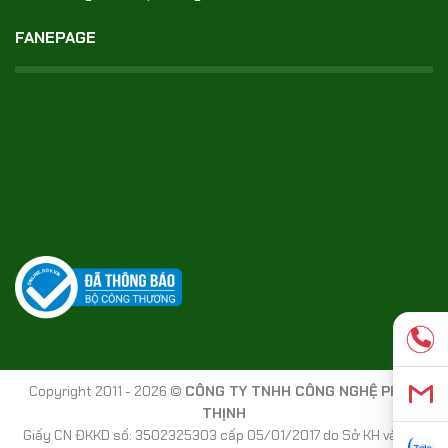
FANEPAGE
Copyright 2011 - 2026 ©
CÔNG TY TNHH CÔNG NGHỆ PHÚC
THỊNH
Giấy CN ĐKKD số: 3502325303 cấp 05/01/2017 do Sở KH và Đầu