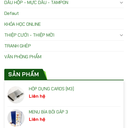
DẤU HỘP - MỰC DẤU - TAMPON
Defaut
KHÓA HỌC ONLINE
THIỆP CƯỚI - THIỆP MỜI
TRANH GHÉP
VĂN PHÒNG PHẨM
SẢN PHẨM
HỘP DỰNG CARDS (M3)
Liên hệ
MENU BÌA BỒI GẤP 3
Liên hệ