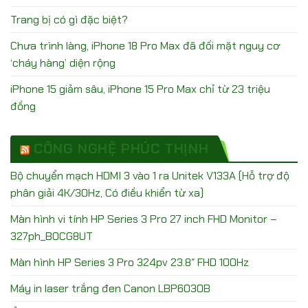
Trang bị có gì đặc biệt?
Chưa trình làng, iPhone 18 Pro Max đã đối mặt nguy cơ
‘cháy hàng’ diện rộng
iPhone 15 giảm sâu, iPhone 15 Pro Max chỉ từ 23 triệu
đồng
CÔNG NGHỆ PHÚC THỊNH
Bộ chuyển mạch HDMI 3 vào 1 ra Unitek V133A (Hỗ trợ độ
phân giải 4K/30Hz, Có điều khiển từ xa)
Màn hình vi tính HP Series 3 Pro 27 inch FHD Monitor –
327ph_B0CG8UT
Màn hình HP Series 3 Pro 324pv 23.8″ FHD 100Hz
Máy in laser trắng đen Canon LBP6030B