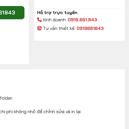
661843
Hỗ trợ trực tuyến
Kinh doanh:
0919.661.843
Tư vấn thiết kế:
0919661843
folder.
i phí không nhỏ để chỉnh sửa và in lại.