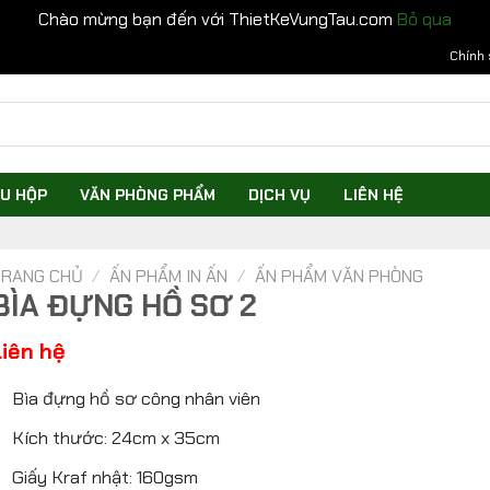
Chào mừng bạn đến với ThietKeVungTau.com
Bỏ qua
Chính 
U HỘP
VĂN PHÒNG PHẨM
DỊCH VỤ
LIÊN HỆ
RANG CHỦ
/
ẤN PHẨM IN ẤN
/
ẤN PHẨM VĂN PHÒNG
BÌA ĐỰNG HỒ SƠ 2
Liên hệ
Bìa đựng hồ sơ công nhân viên
Kích thước: 24cm x 35cm
Giấy Kraf nhật: 160gsm