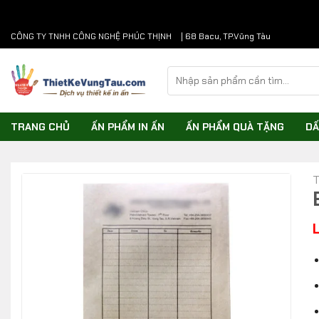
Chuyển
CÔNG TY TNHH CÔNG NGHỆ PHÚC THỊNH
| 68 Bacu, TP.Vũng Tàu
đến
nội
Tìm
dung
kiếm:
TRANG CHỦ
ẤN PHẨM IN ẤN
ẤN PHẨM QUÀ TẶNG
DẤ
T