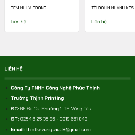
TEM NHỰA TRONG
TỜ RƠI IN NHANH KTS
Liên hệ
Liên hệ
LIÊN HỆ
Công Ty TNHH Công Nghệ Phúc Thịnh
Trường Thịnh Printing
ĐC:
68 Ba Cu, Phường 1, TP. Vũng Tàu
ĐT:
0254.6 25 35 86 - 0919 661 843
Email:
thietkevungtau08@gmail.com