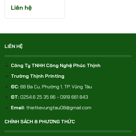
Liên hệ
LIÊN HỆ
Công Ty TNHH Công Nghệ Phúc Thịnh
Trường Thịnh Printing
ĐC:
68 Ba Cu, Phường 1, TP. Vũng Tàu
ĐT:
0254.6 25 35 86 - 0919 661 843
Email:
thietkevungtau08@gmail.com
CHÍNH SÁCH & PHƯƠNG THỨC