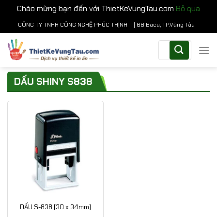
Chào mừng bạn đến với ThietKeVungTau.com
Bỏ qua
Chuyển
CÔNG TY TNHH CÔNG NGHỆ PHÚC THỊNH
| 68 Bacu, TP.Vũng Tàu
đến
Tìm
nội
kiếm:
dung
DẤU SHINY S838
DẤU S-838 (30 x 34mm)