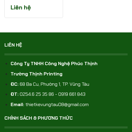
Liên hệ
LIÊN HỆ
Công Ty TNHH Công Nghệ Phúc Thịnh
Trường Thịnh Printing
ĐC:
68 Ba Cu, Phường 1, TP. Vũng Tàu
ĐT:
0254.6 25 35 86 - 0919 661 843
Email:
thietkevungtau08@gmail.com
CHÍNH SÁCH & PHƯƠNG THỨC