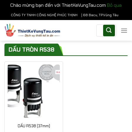
Chào mừng bạn đến với ThietKeVungTau.com
Bỏ qua
Chuyển
CÔNG TY TNHH CÔNG NGHỆ PHÚC THỊNH
| 68 Bacu, TP.Vũng Tàu
đến
Tìm
nội
kiếm:
dung
DẤU TRÒN R538
DẤU R538 (37mm)