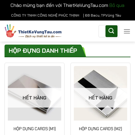
Chào mừng bạn đến với ThietKeVungTau.com
Bỏ qua
Chuyển
CÔNG TY TNHH CÔNG NGHỆ PHÚC THỊNH
| 68 Bacu, TP.Vũng Tàu
đến
Tìm
nội
kiếm:
dung
HỘP ĐỰNG DANH THIẾP
HẾT HÀNG
HẾT HÀNG
HỘP DỰNG CARDS (M1)
HỘP DỰNG CARDS (M2)