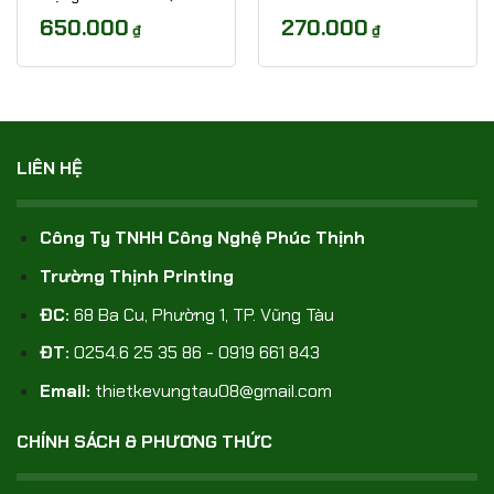
650.000
270.000
₫
₫
LIÊN HỆ
Công Ty TNHH Công Nghệ Phúc Thịnh
Trường Thịnh Printing
ĐC:
68 Ba Cu, Phường 1, TP. Vũng Tàu
ĐT:
0254.6 25 35 86 - 0919 661 843
Email:
thietkevungtau08@gmail.com
CHÍNH SÁCH & PHƯƠNG THỨC