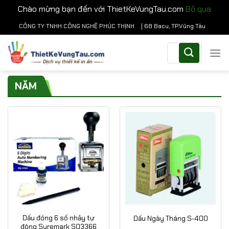
Chào mừng bạn đến với ThietKeVungTau.com
Bỏ qua
Chuyển
CÔNG TY TNHH CÔNG NGHỆ PHÚC THỊNH
| 68 Bacu, TP.Vũng Tàu
đến
Tìm
nội
kiếm:
dung
NĂM
Dấu đóng 6 số nhảy tự
Dấu Ngày Tháng S-400
động Suremark SQ3366