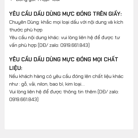
YÊU CẦU DẤU DÙNG MỰC ĐÓNG TRÊN GIẤY:
Chuyên Dùng: khắc mọi loại dấu với nội dung và kích
thước phù hợp
Yêu cầu nội dung khác: vui lòng liên hệ để được tư
vấn phù hợp (DĐ/ zalo: 0919.661.843)
YÊU CẦU DẤU DÙNG MỰC ĐÓNG MỌI CHẤT
LIỆU:
Nếu khách hàng có yêu cầu đóng lên chất liệu khác
như : gỗ, vải, nilon, bao bì, kim loại…
Vui lòng liên hệ để được thông tin thêm (DĐ/ zalo:
0919.661.843)