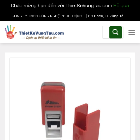
Chào mừng bạn đến với ThietKeVungTau.com
Bỏ qua
Chuyển
CÔNG TY TNHH CÔNG NGHỆ PHÚC THỊNH
| 68 Bacu, TP.Vũng Tàu
đến
Tìm
nội
kiếm:
dung