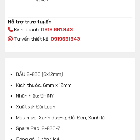
Hỗ trợ trực tuyến
Kinh doanh:
0919.661.843
Tư vấn thiết kế:
0919661843
DẤU S-820 (6x12mm)
Kích thước: 6mm x 12mm
Nhãn hiệu: SHINY
Xuất xứ: Đài Loan
Màu mực: Xanh dương, Đỏ, Đen, Xanh lá
Spare Pad: S-820-7
Đóng gói: 1 hộp/ 1cái