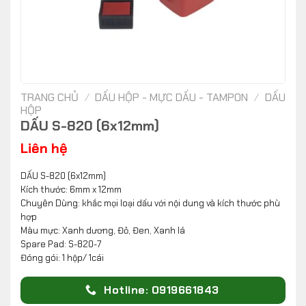
TRANG CHỦ
/
DẤU HỘP - MỰC DẤU - TAMPON
/
DẤU
HỘP
DẤU S-820 (6x12mm)
Liên hệ
DẤU S-820 (6x12mm)
Kích thước: 6mm x 12mm
Chuyên Dùng: khắc mọi loại dấu với nội dung và kích thước phù
hợp
Màu mực: Xanh dương, Đỏ, Đen, Xanh lá
Spare Pad: S-820-7
Đóng gói: 1 hộp/ 1cái
Hotline: 0919661843