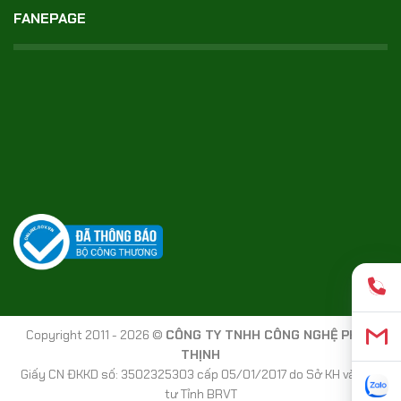
FANEPAGE
Copyright 2011 - 2026 ©
CÔNG TY TNHH CÔNG NGHỆ PHÚC
THỊNH
Giấy CN ĐKKD số: 3502325303 cấp 05/01/2017 do Sở KH và Đầu
tư Tỉnh BRVT