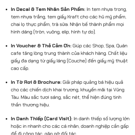
In Decal & Tem Nhãn Sản Phẩm:
In tem nhựa trong,
tem nhựa trắng, tem giấy Kraft cho các hũ mỹ phẩm,
chai lọ thực phẩm, trà sữa. Nhận bế thành phẩm mọi
hình dáng (tròn, vuông, elip, hình tự do).
In Voucher & Thẻ Cảm Ơn:
Giúp các Shop, Spa, Quán
cafe tăng lòng trung thành của khách hàng. Chất liệu
giấy đa dạng từ giấy láng (Couche) đến giấy mỹ thuật
cao cấp.
In Tờ Rơi & Brochure:
Giải pháp quảng bá hiệu quả
cho các chiến dịch khai trương, khuyến mãi tại Vũng
Tàu. Màu sắc tươi sáng, sắc nét, thể hiện đúng tinh
thần thương hiệu.
In Danh Thiếp (Card Visit):
In danh thiếp số lượng lớn
hoặc in nhanh cho các cá nhân, doanh nghiệp cần gấp
để đi công tác, gặp gỡ đối tác.