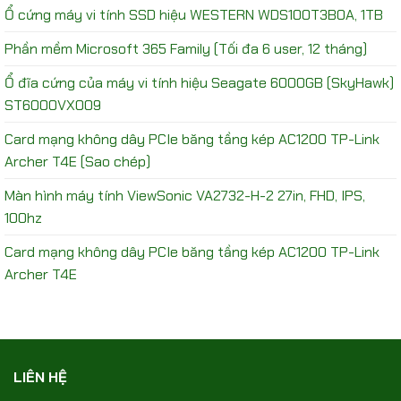
Ổ cứng máy vi tính SSD hiệu WESTERN WDS100T3B0A, 1TB
Phần mềm Microsoft 365 Family (Tối đa 6 user, 12 tháng)
Ổ đĩa cứng của máy vi tính hiệu Seagate 6000GB (SkyHawk)
ST6000VX009
Card mạng không dây PCIe băng tầng kép AC1200 TP-Link
Archer T4E (Sao chép)
Màn hình máy tính ViewSonic VA2732-H-2 27in, FHD, IPS,
100hz
Card mạng không dây PCIe băng tầng kép AC1200 TP-Link
Archer T4E
LIÊN HỆ