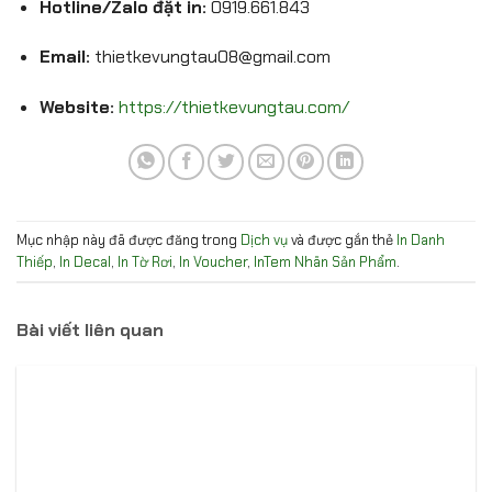
Hotline/Zalo đặt in:
0919.661.843
Email:
thietkevungtau08@gmail.com
Website:
https://thietkevungtau.com/
Mục nhập này đã được đăng trong
Dịch vụ
và được gắn thẻ
In Danh
Thiếp
,
In Decal
,
In Tờ Rơi
,
In Voucher
,
InTem Nhãn Sản Phẩm
.
Bài viết liên quan