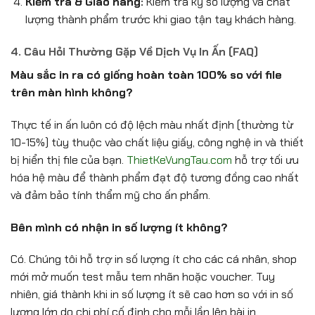
Kiểm tra & Giao hàng:
Kiểm tra kỹ số lượng và chất
lượng thành phẩm trước khi giao tận tay khách hàng.
4. Câu Hỏi Thường Gặp Về Dịch Vụ In Ấn (FAQ)
Màu sắc in ra có giống hoàn toàn 100% so với file
trên màn hình không?
Thực tế in ấn luôn có độ lệch màu nhất định (thường từ
10-15%) tùy thuộc vào chất liệu giấy, công nghệ in và thiết
bị hiển thị file của bạn.
ThietKeVungTau.com
hỗ trợ tối ưu
hóa hệ màu để thành phẩm đạt độ tương đồng cao nhất
và đảm bảo tính thẩm mỹ cho ấn phẩm.
Bên mình có nhận in số lượng ít không?
Có. Chúng tôi hỗ trợ in số lượng ít cho các cá nhân, shop
mới mở muốn test mẫu tem nhãn hoặc voucher. Tuy
nhiên, giá thành khi in số lượng ít sẽ cao hơn so với in số
lượng lớn do chi phí cố định cho mỗi lần lên bài in.