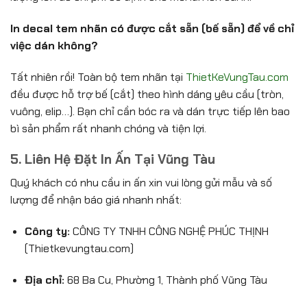
In decal tem nhãn có được cắt sẵn (bế sẵn) để về chỉ
việc dán không?
Tất nhiên rồi! Toàn bộ tem nhãn tại
ThietKeVungTau.com
đều được hỗ trợ bế (cắt) theo hình dáng yêu cầu (tròn,
vuông, elip…). Bạn chỉ cần bóc ra và dán trực tiếp lên bao
bì sản phẩm rất nhanh chóng và tiện lợi.
5. Liên Hệ Đặt In Ấn Tại Vũng Tàu
Quý khách có nhu cầu in ấn xin vui lòng gửi mẫu và số
lượng để nhận báo giá nhanh nhất:
Công ty:
CÔNG TY TNHH CÔNG NGHỆ PHÚC THỊNH
(Thietkevungtau.com)
Địa chỉ:
68 Ba Cu, Phường 1, Thành phố Vũng Tàu