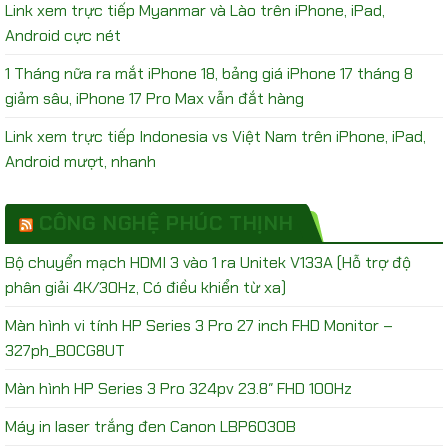
Link xem trực tiếp Myanmar và Lào trên iPhone, iPad,
Android cực nét
1 Tháng nữa ra mắt iPhone 18, bảng giá iPhone 17 tháng 8
giảm sâu, iPhone 17 Pro Max vẫn đắt hàng
Link xem trực tiếp Indonesia vs Việt Nam trên iPhone, iPad,
Android mượt, nhanh
CÔNG NGHỆ PHÚC THỊNH
Bộ chuyển mạch HDMI 3 vào 1 ra Unitek V133A (Hỗ trợ độ
phân giải 4K/30Hz, Có điều khiển từ xa)
Màn hình vi tính HP Series 3 Pro 27 inch FHD Monitor –
327ph_B0CG8UT
Màn hình HP Series 3 Pro 324pv 23.8″ FHD 100Hz
Máy in laser trắng đen Canon LBP6030B