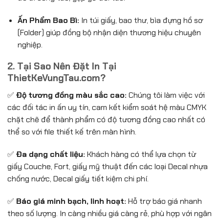
Ấn Phẩm Bao Bì:
In túi giấy, bao thư, bìa đựng hồ sơ
(Folder) giúp đồng bộ nhận diện thương hiệu chuyên
nghiệp.
2. Tại Sao Nên Đặt In Tại
ThietKeVungTau.com?
✅
Độ tương đồng màu sắc cao:
Chúng tôi làm việc với
các đối tác in ấn uy tín, cam kết kiểm soát hệ màu CMYK
chặt chẽ để thành phẩm có độ tương đồng cao nhất có
thể so với file thiết kế trên màn hình.
✅
Đa dạng chất liệu:
Khách hàng có thể lựa chọn từ
giấy Couche, Fort, giấy mỹ thuật đến các loại Decal nhựa
chống nước, Decal giấy tiết kiệm chi phí.
✅
Báo giá minh bạch, linh hoạt:
Hỗ trợ báo giá nhanh
theo số lượng. In càng nhiều giá càng rẻ, phù hợp với ngân