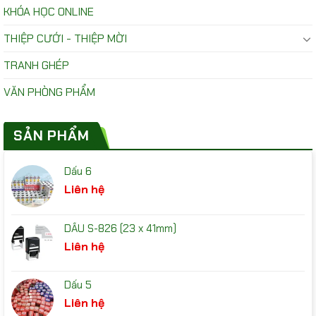
KHÓA HỌC ONLINE
THIỆP CƯỚI - THIỆP MỜI
TRANH GHÉP
VĂN PHÒNG PHẨM
SẢN PHẨM
Dấu 6
Liên hệ
DẤU S-826 (23 x 41mm)
Liên hệ
Dấu 5
Liên hệ