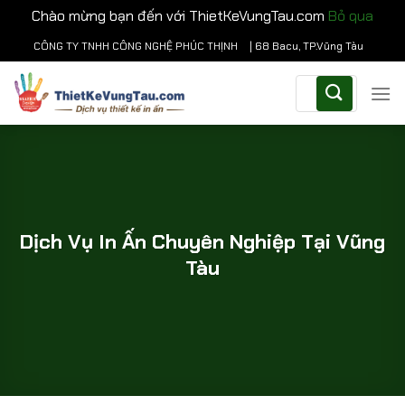
Chào mừng bạn đến với ThietKeVungTau.com
Bỏ qua
Chuyển
CÔNG TY TNHH CÔNG NGHỆ PHÚC THỊNH
| 68 Bacu, TP.Vũng Tàu
đến
Tìm
nội
kiếm:
dung
Dịch Vụ In Ấn Chuyên Nghiệp Tại Vũng
Tàu