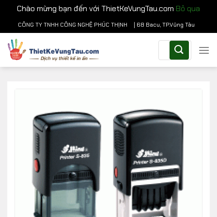
Chào mừng bạn đến với ThietKeVungTau.com
Bỏ qua
Chuyển
CÔNG TY TNHH CÔNG NGHỆ PHÚC THỊNH
| 68 Bacu, TP.Vũng Tàu
đến
Tìm
nội
kiếm:
dung