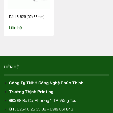
DẤU S-829 (32x55mm)
Liên hệ
LIÊN HỆ
Công Ty TNHH Công Nghệ Phúc Thịnh
Trường Thịnh Printing
ĐC:
68 Ba Cu, Phường 1, TP. Vũng Tàu
ĐT:
0254.6 25 35 86 - 0919 661 843