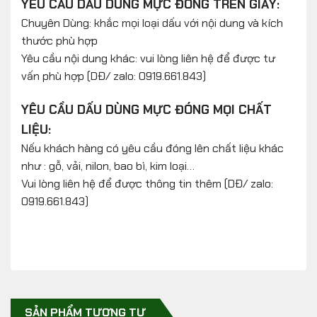
YÊU CẦU DẤU DÙNG MỰC ĐÓNG TRÊN GIẤY:
Chuyên Dùng: khắc mọi loại dấu với nội dung và kích
thước phù hợp
Yêu cầu nội dung khác: vui lòng liên hệ để được tư
vấn phù hợp (DĐ/ zalo: 0919.661.843)
YÊU CẦU DẤU DÙNG MỰC ĐÓNG MỌI CHẤT
LIỆU:
Nếu khách hàng có yêu cầu đóng lên chất liệu khác
như : gỗ, vải, nilon, bao bì, kim loại…
Vui lòng liên hệ để được thông tin thêm (DĐ/ zalo:
0919.661.843)
SẢN PHẨM TƯƠNG TỰ