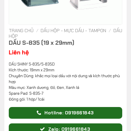
TRANG CHỦ
/
DẤU HỘP - MỰC DẤU - TAMPON
/
DẤU
HỘP
DẤU S-835 (19 x 29mm)
Liên hệ
DẤU SHINY S-835/S-835D
Kích thước: 19mm x 29mm
Chuyên Dùng: khắc mọi loại dấu với nội dung và kích thước phù
hợp
Màu mực: Xanh dương, Đỏ, Đen, Xanh lá
Spare Pad: S-835-7
Đóng gói: 1 hộp/ 1cái
Hotline: 0919661843
Zalo: 0919661843