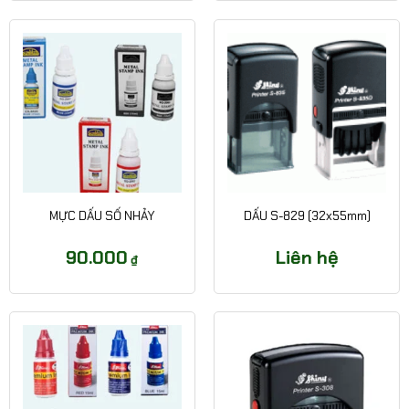
MỰC DẤU SỐ NHẢY
DẤU S-829 (32x55mm)
90.000
Liên hệ
₫