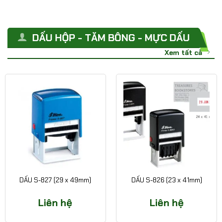
DẤU HỘP - TĂM BÔNG - MỰC DẤU
Xem tất cả
DẤU S-827 (29 x 49mm)
DẤU S-826 (23 x 41mm)
Liên hệ
Liên hệ