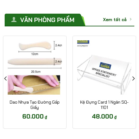
VĂN PHÒNG PHẨM
Xem tất cả
Dao Nhựa Tạo Đường Gấp
Kệ Đựng Card 1 Ngăn SQ-
Giấy
1101
60.000
48.000
₫
₫