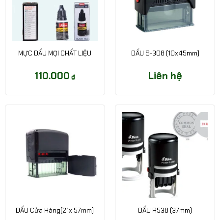
MỰC DẤU MỌI CHẤT LIỆU
DẤU S-308 (10x45mm)
110.000
Liên hệ
₫
DẤU Cửa Hàng(21x 57mm)
DẤU R538 (37mm)