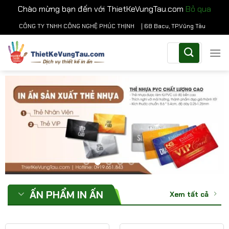
Chào mừng bạn đến với ThietKeVungTau.com
Bỏ qua
Chuyển
CÔNG TY TNHH CÔNG NGHỆ PHÚC THỊNH
| 68 Bacu, TP.Vũng Tàu
đến
Tìm
nội
kiếm:
dung
ẤN PHẨM IN ẤN
Xem tất cả