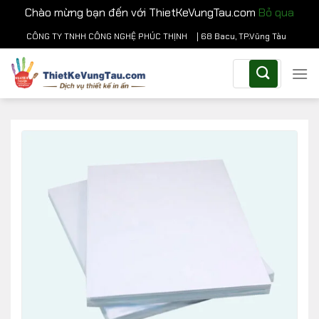
Chào mừng bạn đến với ThietKeVungTau.com
Bỏ qua
Chuyển
CÔNG TY TNHH CÔNG NGHỆ PHÚC THỊNH
| 68 Bacu, TP.Vũng Tàu
đến
Tìm
nội
kiếm:
dung