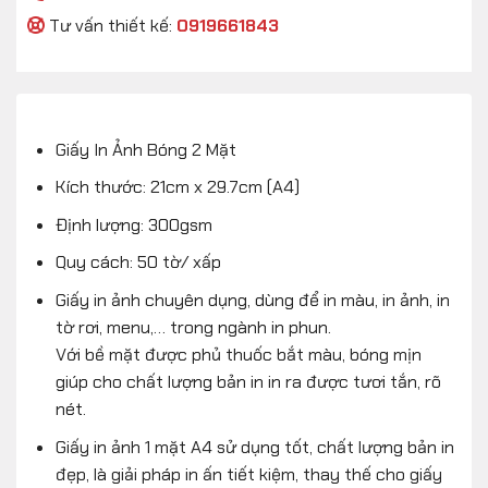
Tư vấn thiết kế:
0919661843
Giấy In Ảnh Bóng 2 Mặt
Kích thước: 21cm x 29.7cm (A4)
Định lượng: 300gsm
Quy cách: 50 tờ/ xấp
Giấy in ảnh chuyên dụng, dùng để in màu, in ảnh, in
tờ rơi, menu,… trong ngành in phun.
Với bề mặt được phủ thuốc bắt màu, bóng mịn
giúp cho chất lượng bản in in ra được tươi tắn, rõ
nét.
Giấy in ảnh 1 mặt A4 sử dụng tốt, chất lượng bản in
đẹp, là giải pháp in ấn tiết kiệm, thay thế cho giấy