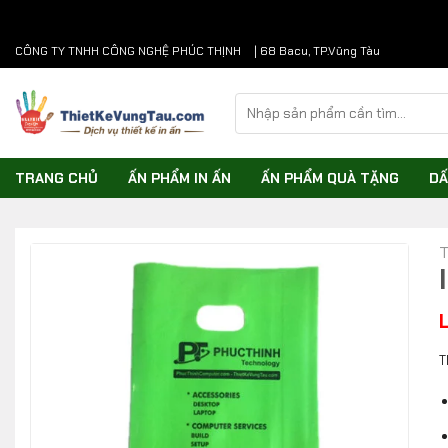
Chuyển
CÔNG TY TNHH CÔNG NGHỆ PHÚC THỊNH
| 68 Bacu, TP.Vũng Tàu
đến
nội
Tìm
dung
kiếm:
TRANG CHỦ
ẤN PHẨM IN ẤN
ẤN PHẨM QUÀ TẶNG
DẤ
T
T