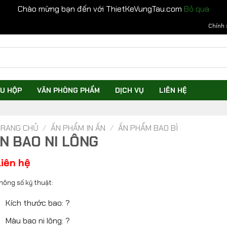
Chào mừng bạn đến với ThietKeVungTau.com
Bỏ qua
Chính 
U HỘP
VĂN PHÒNG PHẨM
DỊCH VỤ
LIÊN HỆ
RANG CHỦ
/
ẤN PHẨM IN ẤN
/
ẤN PHẨM BAO BÌ
IN BAO NI LÔNG
Liên hệ
hông số kỹ thuật:
Kích thước bao: ?
Màu bao ni lông: ?