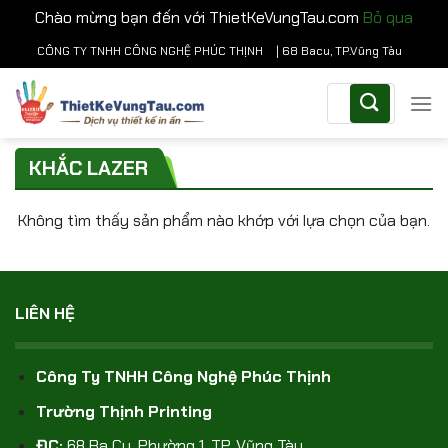
Chào mừng bạn đến với ThietKeVungTau.com
Bỏ qua
Chuyển
CÔNG TY TNHH CÔNG NGHỆ PHÚC THỊNH
| 68 Bacu, TP.Vũng Tàu
đến
Tìm
nội
kiếm:
dung
KHẮC LAZER
Không tìm thấy sản phẩm nào khớp với lựa chọn của bạn.
LIÊN HỆ
Công Ty TNHH Công Nghệ Phúc Thịnh
Trường Thịnh Printing
ĐC:
68 Ba Cu, Phường 1, TP. Vũng Tàu