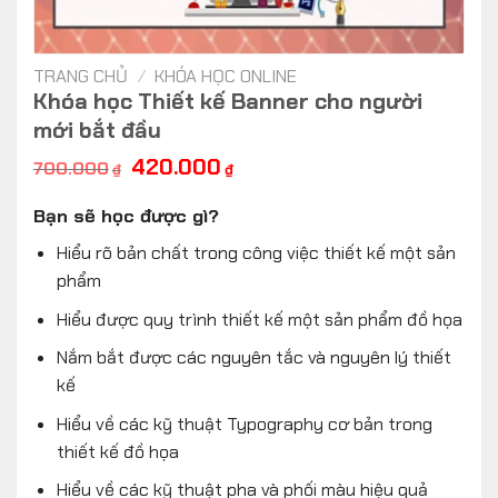
TRANG CHỦ
/
KHÓA HỌC ONLINE
Khóa học Thiết kế Banner cho người
mới bắt đầu
Giá
Giá
420.000
700.000
₫
₫
gốc
hiện
là:
tại
Bạn sẽ học được gì?
700.000₫.
là:
420.000₫.
Hiểu rõ bản chất trong công việc thiết kế một sản
phẩm
Hiểu được quy trình thiết kế một sản phẩm đồ họa
Nắm bắt được các nguyên tắc và nguyên lý thiết
kế
Hiểu về các kỹ thuật Typography cơ bản trong
thiết kế đồ họa
Hiểu về các kỹ thuật pha và phối màu hiệu quả