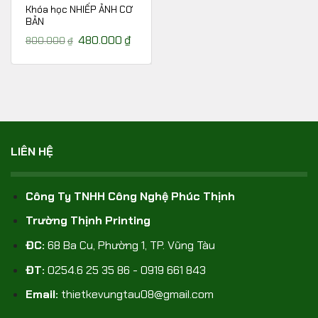
Khóa học NHIẾP ẢNH CƠ
BẢN
Giá
480.000
₫
Giá
800.000
₫
gốc
hiện
là:
tại
800.000₫.
là:
480.000₫.
LIÊN HỆ
Công Ty TNHH Công Nghệ Phúc Thịnh
Trường Thịnh Printing
ĐC:
68 Ba Cu, Phường 1, TP. Vũng Tàu
ĐT:
0254.6 25 35 86 - 0919 661 843
Email:
thietkevungtau08@gmail.com