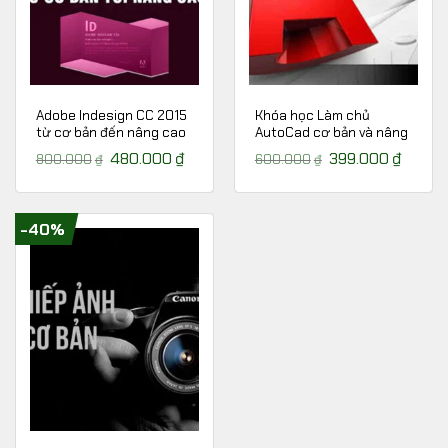
Adobe Indesign CC 2015
Khóa học Làm chủ
từ cơ bản đến nâng cao
AutoCad cơ bản và nâng
cao
Giá
480.000
₫
Giá
Giá
399.000
₫
Giá
800.000
₫
600.000
₫
gốc
hiện
gốc
hiện
là:
tại
là:
tại
800.000₫.
là:
600.000₫.
là:
480.000₫.
399.00
-40%