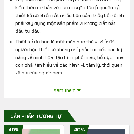
kiến thức cơ bản về các nguyên tắc (nguyên lý)
thiết kế sẽ khiến rất nhiều bạn cảm thấy bối rối khi
phải xây dựng một sản phẩm vì không biết bắt
đầu từ đâu.
Thiết kế đồ họa là một môn học thú vị vì ở đó
người học thiết kế không chỉ phải tìm hiểu các kỹ
năng về minh họa, tạo hình, phối màu, bố cục… mà
còn phải tìm hiểu về các hành vi, tâm lý, thói quen
xã hội của người xem.
Khóa học “Học Thiết kế qua Banner cho người
Xem thêm
mới bắt đầu và không chuyên” có tại Unica.vn
Khóa học được biên soạn bởi giảng viên Lê Đức
Lợi bao gồm 41 bài giảng và 8 phần học chính.
SẢN PHẨM TƯƠNG TỰ
Khóa học sẽ mang lại những kiến thức cơ bản của
-40%
-40%
môn thiết kế đồ họa, giúp cho những bạn mới bắt