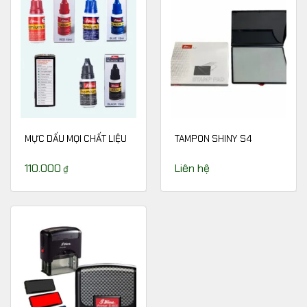
MỰC DẤU MỌI CHẤT LIỆU
TAMPON SHINY S4
110.000
Liên hệ
₫