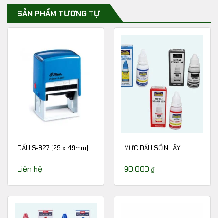
SẢN PHẨM TƯƠNG TỰ
DẤU S-827 (29 x 49mm)
MỰC DẤU SỐ NHẢY
Liên hệ
90.000
₫