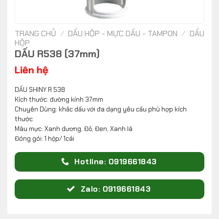
TRANG CHỦ
/
DẤU HỘP - MỰC DẤU - TAMPON
/
DẤU
HỘP
DẤU R538 (37mm)
Liên hệ
DẤU SHINY R 538
Kích thước: đường kính 37mm
Chuyên Dùng: khắc dấu với đa dạng yêu cầu phù hợp kích
thước
Màu mực: Xanh dương, Đỏ, Đen, Xanh lá
Đóng gói: 1 hộp/ 1cái
Hotline: 0919661843
Zalo: 0919661843