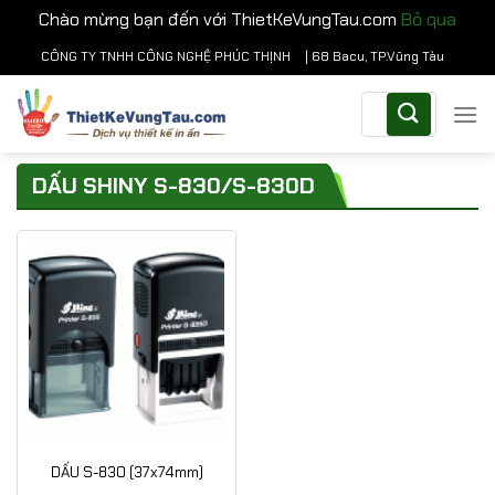
Chào mừng bạn đến với ThietKeVungTau.com
Bỏ qua
Chuyển
CÔNG TY TNHH CÔNG NGHỆ PHÚC THỊNH
| 68 Bacu, TP.Vũng Tàu
đến
Tìm
nội
kiếm:
dung
DẤU SHINY S-830/S-830D
DẤU S-830 (37x74mm)