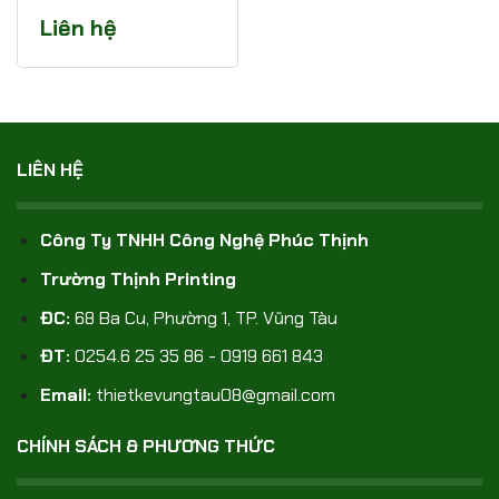
Liên hệ
LIÊN HỆ
Công Ty TNHH Công Nghệ Phúc Thịnh
Trường Thịnh Printing
ĐC:
68 Ba Cu, Phường 1, TP. Vũng Tàu
ĐT:
0254.6 25 35 86 - 0919 661 843
Email:
thietkevungtau08@gmail.com
CHÍNH SÁCH & PHƯƠNG THỨC