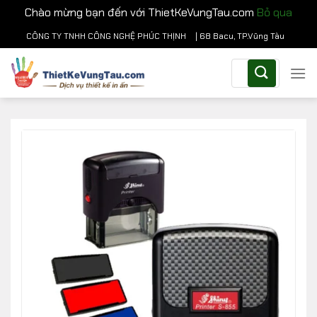
Chào mừng bạn đến với ThietKeVungTau.com
Bỏ qua
Chuyển
CÔNG TY TNHH CÔNG NGHỆ PHÚC THỊNH
| 68 Bacu, TP.Vũng Tàu
đến
Tìm
nội
kiếm:
dung