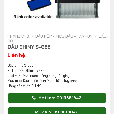
TRANG CHỦ
/
DẤU HỘP - MỰC DẤU - TAMPON
/
DẤU
HỘP
DẤU SHINY S-855
Liên hệ
Dấu Shiny S-855
Kích thước: 68mm x 23mm
Loại mực: Mực nước (dùng đóng lên giấy)
Màu mực: (Xanh, Đỏ, Đen, Xanh lá) – Tùy chọn.
Hãng sản xuất: SHINY.
Hotline: 0919661843
Zalo: 0919661843