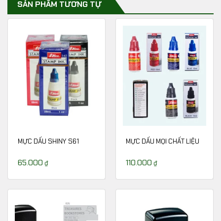
SẢN PHẨM TƯƠNG TỰ
MỰC DẤU SHINY S61
MỰC DẤU MỌI CHẤT LIỆU
65.000
110.000
₫
₫