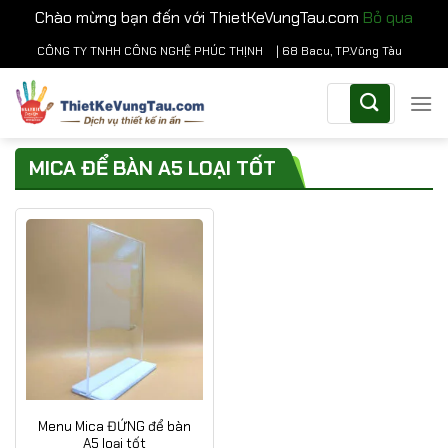
Chào mừng bạn đến với ThietKeVungTau.com
Bỏ qua
Chuyển
CÔNG TY TNHH CÔNG NGHỆ PHÚC THỊNH
| 68 Bacu, TP.Vũng Tàu
đến
Tìm
nội
kiếm:
dung
MICA ĐỂ BÀN A5 LOẠI TỐT
Menu Mica ĐỨNG để bàn
A5 loại tốt