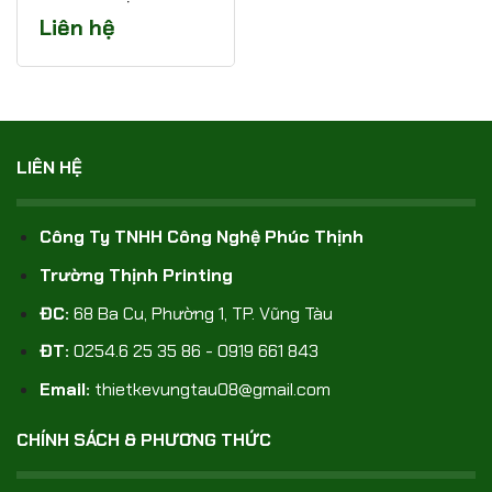
Liên hệ
LIÊN HỆ
Công Ty TNHH Công Nghệ Phúc Thịnh
Trường Thịnh Printing
ĐC:
68 Ba Cu, Phường 1, TP. Vũng Tàu
ĐT:
0254.6 25 35 86 - 0919 661 843
Email:
thietkevungtau08@gmail.com
CHÍNH SÁCH & PHƯƠNG THỨC