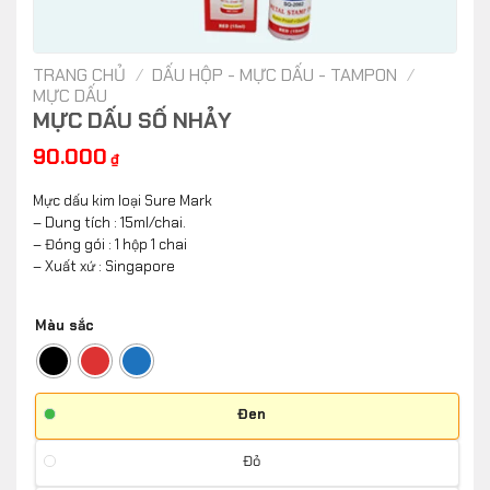
TRANG CHỦ
/
DẤU HỘP - MỰC DẤU - TAMPON
/
MỰC DẤU
MỰC DẤU SỐ NHẢY
90.000
₫
Mực dấu kim loại Sure Mark
– Dung tích : 15ml/chai.
– Đóng gói : 1 hộp 1 chai
– Xuất xứ : Singapore
Màu sắc
Đen
Đỏ