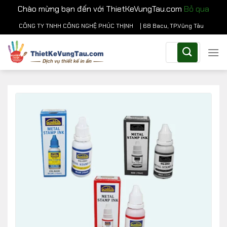
Chào mừng bạn đến với ThietKeVungTau.com
Bỏ qua
Chuyển
CÔNG TY TNHH CÔNG NGHỆ PHÚC THỊNH
| 68 Bacu, TP.Vũng Tàu
đến
Tìm
nội
kiếm:
dung