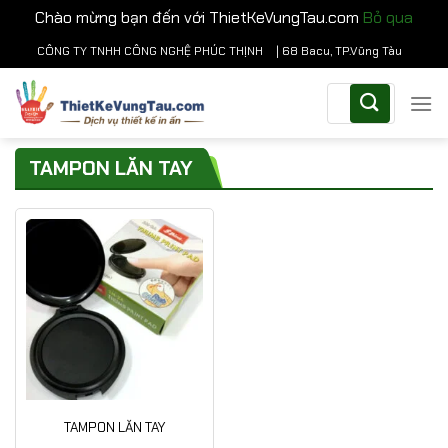
Chào mừng bạn đến với ThietKeVungTau.com
Bỏ qua
Chuyển
CÔNG TY TNHH CÔNG NGHỆ PHÚC THỊNH
| 68 Bacu, TP.Vũng Tàu
đến
Tìm
nội
kiếm:
dung
TAMPON LĂN TAY
TAMPON LĂN TAY