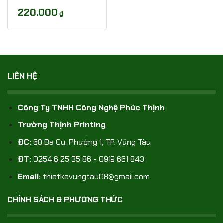
220.000
₫
LIÊN HỆ
Công Ty TNHH Công Nghệ Phúc Thịnh
Trường Thịnh Printing
ĐC:
68 Ba Cu, Phường 1, TP. Vũng Tàu
ĐT:
0254.6 25 35 86 - 0919 661 843
Email:
thietkevungtau08@gmail.com
CHÍNH SÁCH & PHƯƠNG THỨC