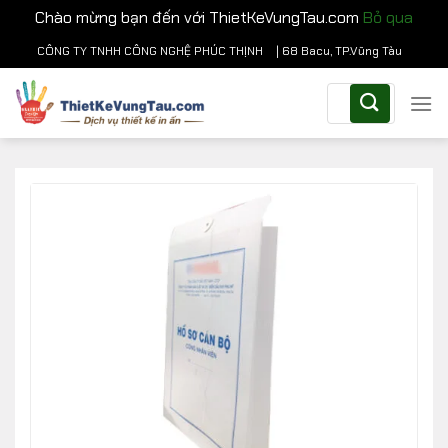
Chào mừng bạn đến với ThietKeVungTau.com
Bỏ qua
Chuyển
CÔNG TY TNHH CÔNG NGHỆ PHÚC THỊNH
| 68 Bacu, TP.Vũng Tàu
đến
Tìm
nội
kiếm:
dung