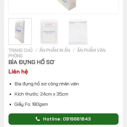
TRANG CHỦ
/
ẤN PHẨM IN ẤN
/
ẤN PHẨM VĂN
PHÒNG
BÌA ĐỰNG HỒ SƠ
Liên hệ
Bìa đựng hồ sơ công nhân viên
Kích thước: 24cm x 35cm
Giấy Fo: 180gsm
Hotline: 0919661843