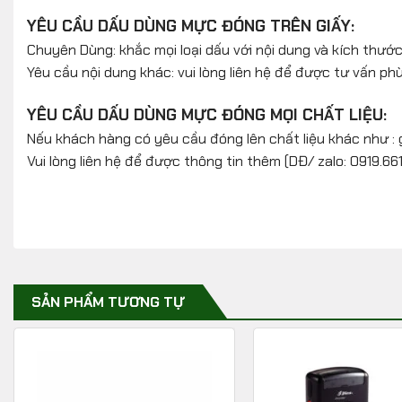
YÊU CẦU DẤU DÙNG MỰC ĐÓNG TRÊN GIẤY:
Chuyên Dùng: khắc mọi loại dấu với nội dung và kích thướ
Yêu cầu nội dung khác: vui lòng liên hệ để được tư vấn phù
YÊU CẦU DẤU DÙNG MỰC ĐÓNG MỌI CHẤT LIỆU:
Nếu khách hàng có yêu cầu đóng lên chất liệu khác như : gỗ, 
Vui lòng liên hệ để được thông tin thêm (DĐ/ zalo: 0919.66
SẢN PHẨM TƯƠNG TỰ