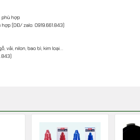
c phù hợp
 hợp (DĐ/ zalo: 0919.661.843)
vải, nilon, bao bì, kim loại…
1.843)