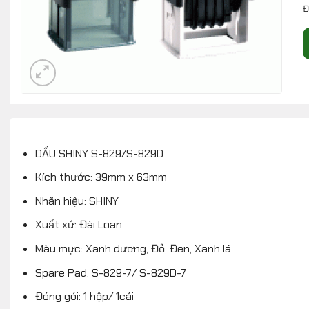
Đ
DẤU SHINY S-829/S-829D
Kích thước: 39mm x 63mm
Nhãn hiệu: SHINY
Xuất xứ: Đài Loan
Màu mực: Xanh dương, Đỏ, Đen, Xanh lá
Spare Pad: S-829-7/ S-829D-7
Đóng gói: 1 hộp/ 1cái