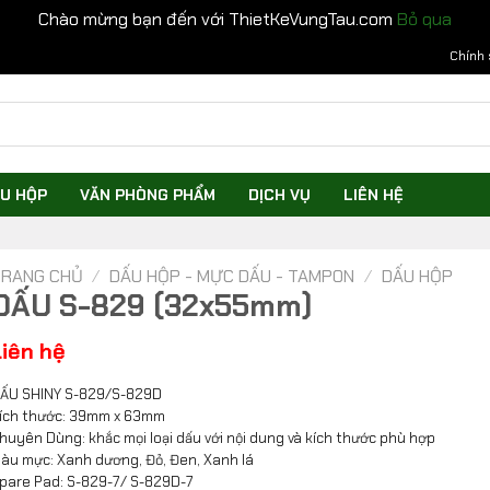
Chào mừng bạn đến với ThietKeVungTau.com
Bỏ qua
Chính 
U HỘP
VĂN PHÒNG PHẨM
DỊCH VỤ
LIÊN HỆ
RANG CHỦ
/
DẤU HỘP - MỰC DẤU - TAMPON
/
DẤU HỘP
DẤU S-829 (32x55mm)
Liên hệ
ẤU SHINY S-829/S-829D
ích thước: 39mm x 63mm
huyên Dùng: khắc mọi loại dấu với nội dung và kích thước phù hợp
àu mực: Xanh dương, Đỏ, Đen, Xanh lá
pare Pad: S-829-7/ S-829D-7