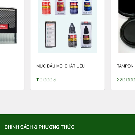
MỰC DẤU MỌI CHẤT LIỆU
TAMPON 
110.000
220.00
₫
CHÍNH SÁCH & PHƯƠNG THỨC