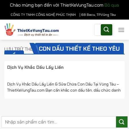
Chào mừng bạn đến với ThietKeVungTau.com
Bỏ qua
Chuyển
CÔNG TY TNHH CÔNG NGHỆ PHÚC THỊNH
| 68 Bacu, TP.Vũng Tàu
đến
Tìm
nội
kiếm:
dung
CON DẤU THIẾT KẾ THEO YÊU
LƯU TRỮ THẺ:
CẦU
Dịch Vụ Khắc Dấu Lấy Liền
Dịch Vụ Khắc Dấu Lấy Liền & Sửa Chữa Con Dấu Tại Vũng Tàu –
ThietKeVungTau.com Bạn cần khắc con dấu tên, dấu chức danh
hay dấu cửa hàng lấy gấp tại Vũng Tàu? ThietKeVungTau.com
chuyên cung cấp dịch vụ ...