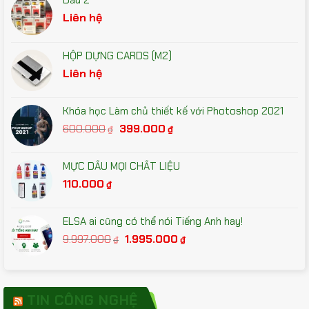
Liên hệ
HỘP DỰNG CARDS (M2)
Liên hệ
Khóa học Làm chủ thiết kế với Photoshop 2021
Giá
Giá
600.000
399.000
₫
₫
gốc
hiện
là:
tại
MỰC DẤU MỌI CHẤT LIỆU
600.000₫.
là:
110.000
₫
399.000₫.
ELSA ai cũng có thể nói Tiếng Anh hay!
Giá
Giá
9.997.000
1.995.000
₫
₫
gốc
hiện
là:
tại
9.997.000₫.
là:
1.995.000₫.
TIN CÔNG NGHỆ