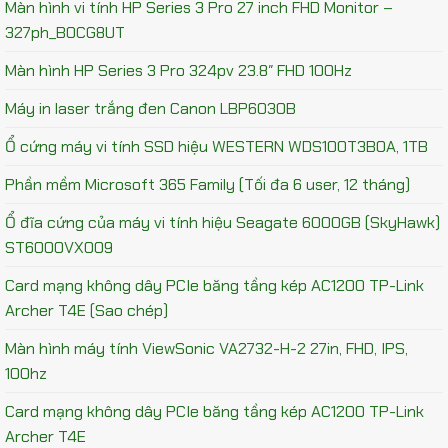
Màn hình vi tính HP Series 3 Pro 27 inch FHD Monitor –
327ph_B0CG8UT
Màn hình HP Series 3 Pro 324pv 23.8″ FHD 100Hz
Máy in laser trắng đen Canon LBP6030B
Ổ cứng máy vi tính SSD hiệu WESTERN WDS100T3B0A, 1TB
Phần mềm Microsoft 365 Family (Tối đa 6 user, 12 tháng)
Ổ đĩa cứng của máy vi tính hiệu Seagate 6000GB (SkyHawk)
ST6000VX009
Card mạng không dây PCIe băng tầng kép AC1200 TP-Link
Archer T4E (Sao chép)
Màn hình máy tính ViewSonic VA2732-H-2 27in, FHD, IPS,
100hz
Card mạng không dây PCIe băng tầng kép AC1200 TP-Link
Archer T4E