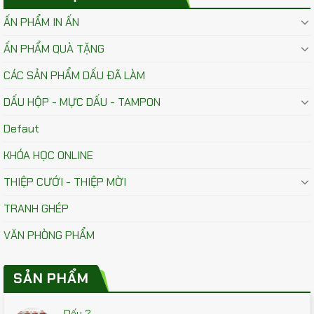
ẤN PHẨM IN ẤN
ẤN PHẨM QUÀ TẶNG
CÁC SẢN PHẨM DẤU ĐÃ LÀM
DẤU HỘP - MỰC DẤU - TAMPON
Defaut
KHÓA HỌC ONLINE
THIỆP CƯỚI - THIỆP MỜI
TRANH GHÉP
VĂN PHÒNG PHẨM
SẢN PHẨM
Dấu 2