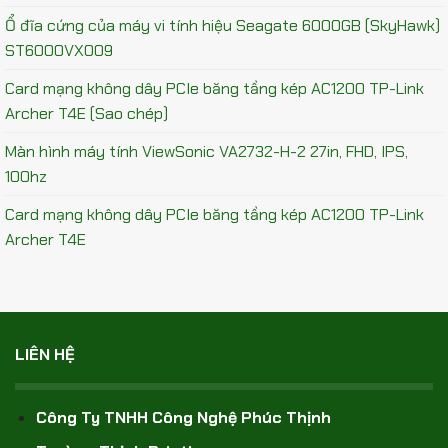
Ổ đĩa cứng của máy vi tính hiệu Seagate 6000GB (SkyHawk)
ST6000VX009
Card mạng không dây PCIe băng tầng kép AC1200 TP-Link
Archer T4E (Sao chép)
Màn hình máy tính ViewSonic VA2732-H-2 27in, FHD, IPS,
100hz
Card mạng không dây PCIe băng tầng kép AC1200 TP-Link
Archer T4E
LIÊN HỆ
Công Ty TNHH Công Nghệ Phúc Thịnh