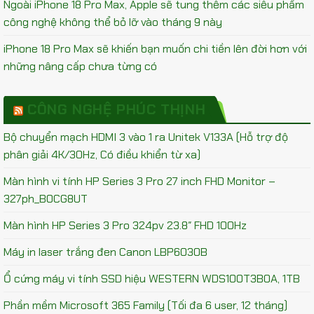
Ngoài iPhone 18 Pro Max, Apple sẽ tung thêm các siêu phẩm
công nghệ không thể bỏ lỡ vào tháng 9 này
iPhone 18 Pro Max sẽ khiến bạn muốn chi tiền lên đời hơn với
những nâng cấp chưa từng có
CÔNG NGHỆ PHÚC THỊNH
Bộ chuyển mạch HDMI 3 vào 1 ra Unitek V133A (Hỗ trợ độ
phân giải 4K/30Hz, Có điều khiển từ xa)
Màn hình vi tính HP Series 3 Pro 27 inch FHD Monitor –
327ph_B0CG8UT
Màn hình HP Series 3 Pro 324pv 23.8″ FHD 100Hz
Máy in laser trắng đen Canon LBP6030B
Ổ cứng máy vi tính SSD hiệu WESTERN WDS100T3B0A, 1TB
Phần mềm Microsoft 365 Family (Tối đa 6 user, 12 tháng)