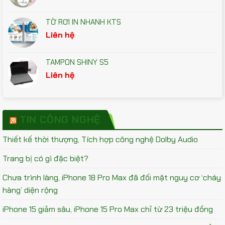
gốc
hiện
là:
tại
TỜ RƠI IN NHANH KTS
790.000₫.
là:
Liên hệ
474.000₫.
TAMPON SHINY S5
Liên hệ
TIN CÔNG NGHỆ
Thiết kế thời thượng, Tích hợp công nghệ Dolby Audio
Trang bị có gì đặc biệt?
Chưa trình làng, iPhone 18 Pro Max đã đối mặt nguy cơ ‘cháy
hàng’ diện rộng
iPhone 15 giảm sâu, iPhone 15 Pro Max chỉ từ 23 triệu đồng