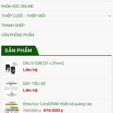
KHÓA HỌC ONLINE
THIỆP CƯỚI - THIỆP MỜI
TRANH GHÉP
VĂN PHÒNG PHẨM
SẢN PHẨM
DẤU S-538 (37 x 37mm)
Liên hệ
GIẤY TIÊU ĐỀ
Liên hệ
Khóa học CorelDRAW thiết kế quảng cáo
Giá
Giá
790.000
474.000
₫
₫