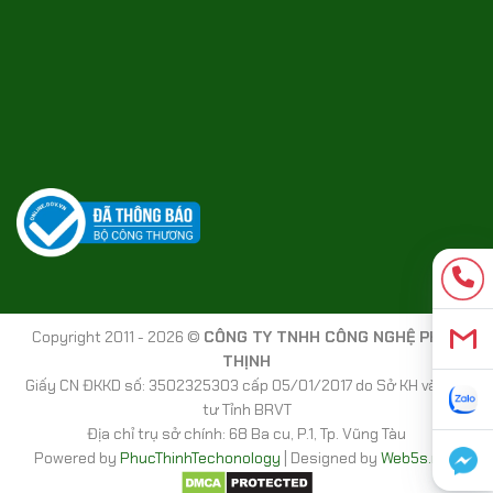
Copyright 2011 - 2026 ©
CÔNG TY TNHH CÔNG NGHỆ PHÚC
THỊNH
Giấy CN ĐKKD số: 3502325303 cấp 05/01/2017 do Sở KH và Đầu
tư Tỉnh BRVT
Địa chỉ trụ sở chính: 68 Ba cu, P.1, Tp. Vũng Tàu
Powered by
PhucThinhTechonology
| Designed by
Web5s.net
|