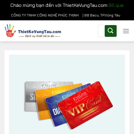
Chào mừng bạn đến với ThietKeVungTau.com
Bỏ qua
Chuyển
CÔNG TY TNHH CÔNG NGHỆ PHÚC THỊNH
| 68 Bacu, TP.Vũng Tàu
đến
Tìm
nội
kiếm:
dung