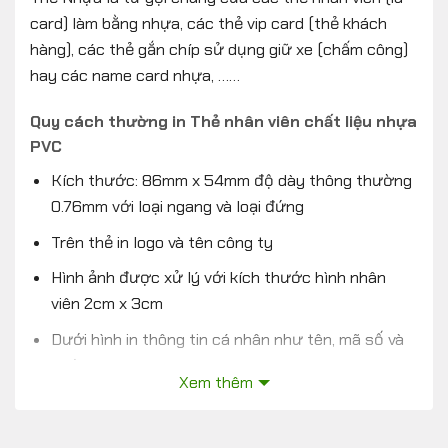
card) làm bằng nhựa, các thẻ vip card (thẻ khách
hàng), các thẻ gắn chíp sử dụng giữ xe (chấm công)
hay các name card nhựa, ……
Quy cách thường in Thẻ nhân viên chất liệu nhựa
PVC
Kích thước: 86mm x 54mm độ dày thông thường
0.76mm với loại ngang và loại đứng
Trên thẻ in logo và tên công ty
Hình ảnh được xử lý với kích thước hình nhân
viên 2cm x 3cm
Dưới hình in thông tin cá nhân như tên, mã số và
chức vụ nhân viên.
Xem thêm
Mặt sau thẻ in nội dung về quy định công ty hoặc
những điều lưu ý