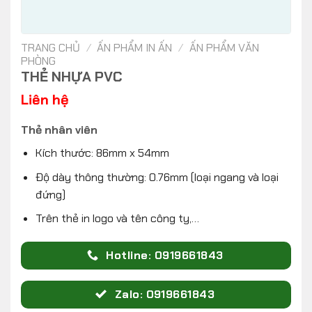
TRANG CHỦ
/
ẤN PHẨM IN ẤN
/
ẤN PHẨM VĂN
PHÒNG
THẺ NHỰA PVC
Liên hệ
Thẻ nhân viên
Kích thước: 86mm x 54mm
Độ dày thông thường: 0.76mm (loại ngang và loại
đứng)
Trên thẻ in logo và tên công ty,…
Hotline: 0919661843
Zalo: 0919661843