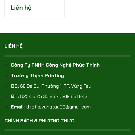
Liên hệ
LIÊN HỆ
Công Ty TNHH Công Nghệ Phúc Thịnh
Trường Thịnh Printing
ĐC:
68 Ba Cu, Phường 1, TP. Vũng Tàu
ĐT:
0254.6 25 35 86 - 0919 661 843
Email:
thietkevungtau08@gmail.com
CHÍNH SÁCH & PHƯƠNG THỨC