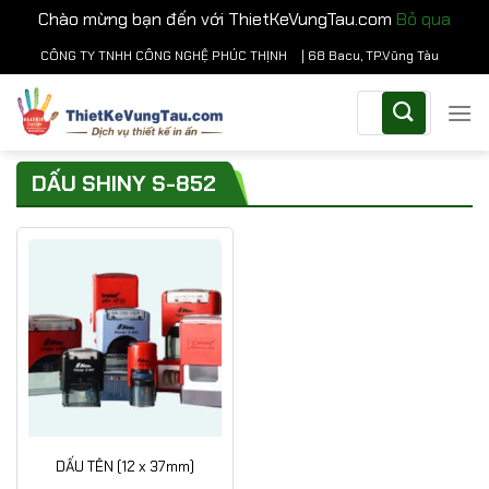
Chào mừng bạn đến với ThietKeVungTau.com
Bỏ qua
Chuyển
CÔNG TY TNHH CÔNG NGHỆ PHÚC THỊNH
| 68 Bacu, TP.Vũng Tàu
đến
Tìm
nội
kiếm:
dung
DẤU SHINY S-852
DẤU TÊN (12 x 37mm)