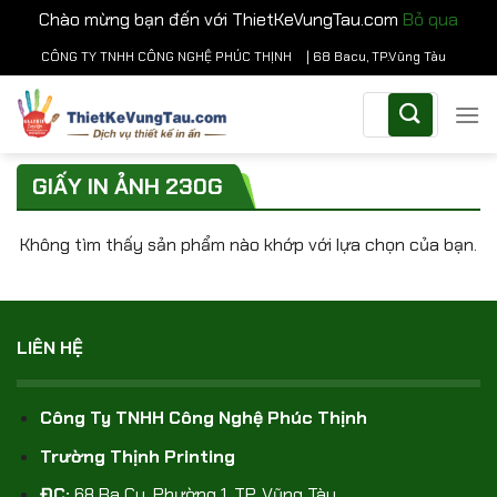
Chào mừng bạn đến với ThietKeVungTau.com
Bỏ qua
Chuyển
CÔNG TY TNHH CÔNG NGHỆ PHÚC THỊNH
| 68 Bacu, TP.Vũng Tàu
đến
Tìm
nội
kiếm:
dung
GIẤY IN ẢNH 230G
Không tìm thấy sản phẩm nào khớp với lựa chọn của bạn.
LIÊN HỆ
Công Ty TNHH Công Nghệ Phúc Thịnh
Trường Thịnh Printing
ĐC:
68 Ba Cu, Phường 1, TP. Vũng Tàu