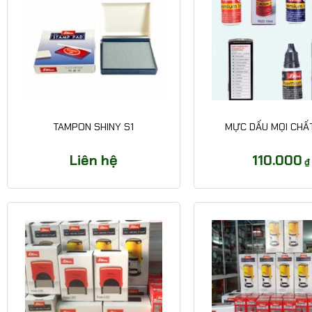
TAMPON SHINY S1
MỰC DẤU MỌI CHẤT
Liên hệ
110.000
₫