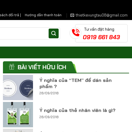
thietkevungtau08@gmail.com
sách đổi trả |
Hướng dẫn thanh toán
Tư vấn đặt hàng
0919 661 843
BÀI VIẾT HỮU ÍCH
Ý nghĩa của “TEM” để dán sản
phẩm ?
28/09/2018
Ý nghĩa của thẻ nhân viên là gì?
28/09/2018