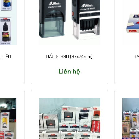
 LIỆU
DẤU S-830 (37x74mm)
T
Liên hệ