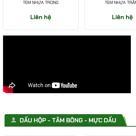
TEM NHỰA TRONG
TEM NHỰA TRẮ
Liên hệ
Liên hệ
DẤU HỘP - TĂM BÔNG - MỰC DẤU