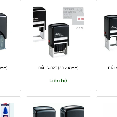
5mm)
DẤU S-826 (23 x 41mm)
DẤU 
Liên hệ