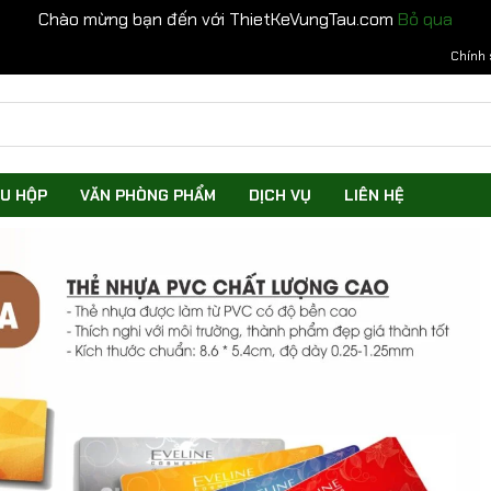
Chào mừng bạn đến với ThietKeVungTau.com
Bỏ qua
Chính 
U HỘP
VĂN PHÒNG PHẨM
DỊCH VỤ
LIÊN HỆ