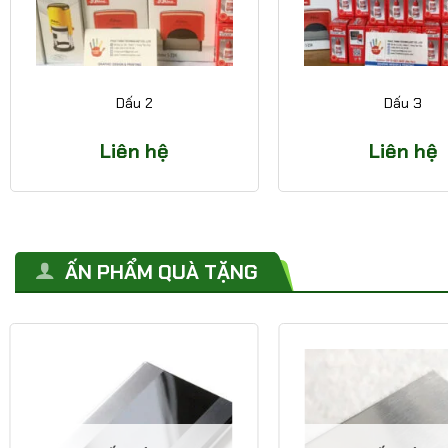
Dấu 2
Dấu 3
Liên hệ
Liên hệ
ẤN PHẨM QUÀ TẶNG