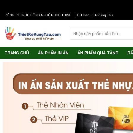
Chuyển
CÔNG TY TNHH CÔNG NGHỆ PHÚC THỊNH
| 68 Bacu, TP.Vũng Tàu
đến
nội
Tìm
dung
kiếm:
TRANG CHỦ
ẤN PHẨM IN ẤN
ẤN PHẨM QUÀ TẶNG
DẤ