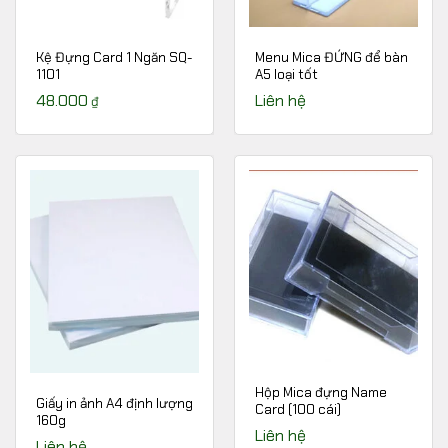
Kệ Đựng Card 1 Ngăn SQ-
Menu Mica ĐỨNG để bàn
1101
A5 loại tốt
48.000
Liên hệ
₫
Hộp Mica đựng Name
Giấy in ảnh A4 định lượng
Card (100 cái)
160g
Liên hệ
Liên hệ