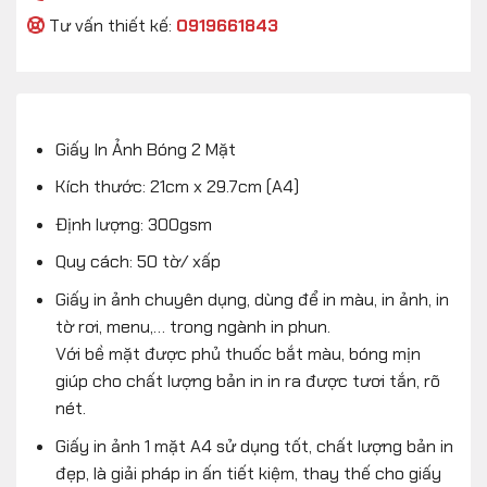
Tư vấn thiết kế:
0919661843
Giấy In Ảnh Bóng 2 Mặt
Kích thước: 21cm x 29.7cm (A4)
Định lượng: 300gsm
Quy cách: 50 tờ/ xấp
Giấy in ảnh chuyên dụng, dùng để in màu, in ảnh, in
tờ rơi, menu,… trong ngành in phun.
Với bề mặt được phủ thuốc bắt màu, bóng mịn
giúp cho chất lượng bản in in ra được tươi tắn, rõ
nét.
Giấy in ảnh 1 mặt A4 sử dụng tốt, chất lượng bản in
đẹp, là giải pháp in ấn tiết kiệm, thay thế cho giấy