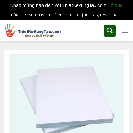
Chào mừng bạn đến với ThietKeVungTau.com
Bỏ qua
Chuyển
CÔNG TY TNHH CÔNG NGHỆ PHÚC THỊNH
| 68 Bacu, TP.Vũng Tàu
đến
Tìm
nội
kiếm:
dung