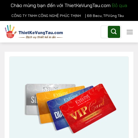
Chào mừng bạn đến với ThietKeVungTau.com
Bỏ qua
Chuyển
CÔNG TY TNHH CÔNG NGHỆ PHÚC THỊNH
| 68 Bacu, TP.Vũng Tàu
đến
Tìm
nội
kiếm:
dung