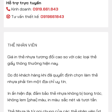
Hỗ trợ trực tuyến
Kinh doanh:
0919.661.843
Tư vấn thiết kế:
0919661843
THẺ NHÂN VIÊN
Giá in thẻ nhựa tương đối cao so với các loại thẻ
giấy thông thường hiện nay.
Do đó khách hàng khi đã quyết định chọn làm thẻ
nhựa phải tìm một địa chỉ uy tín,
In ấn hiện đại, đảm bảo thẻ nhựa không bị bong tróc,
không lem (phai) màu, in màu: sắc nét và tươi tắn.
Thẻ Nhựa là từ gọi chung của các thẻ nhân viên (id