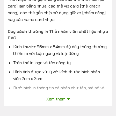
card) làm bằng nhựa, các thẻ vip card (thẻ khách
hàng), các thẻ gắn chíp sử dụng giữ xe (chấm công)
hay các name card nhựa, ……
Quy cách thường in Thẻ nhân viên chất liệu nhựa
PVC
Kích thước: 86mm x 54mm độ dày thông thường
0.76mm với loại ngang và loại đứng
Trên thẻ in logo và tên công ty
Hình ảnh được xử lý với kích thước hình nhân
viên 2cm x 3cm
Dưới hình in thông tin cá nhân như tên, mã số và
chức vụ nhân viên.
Xem thêm
Mặt sau thẻ in nội dung về quy định công ty hoặc
những điều lưu ý