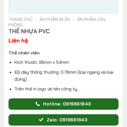
TRANG CHỦ
/
ẤN PHẨM IN ẤN
/
ẤN PHẨM VĂN
PHÒNG
THẺ NHỰA PVC
Liên hệ
Thẻ nhân viên
Kích thước: 86mm x 54mm
Độ dày thông thường: 0.76mm (loại ngang và loại
đứng)
Trên thẻ in logo và tên công ty,…
Hotline: 0919661843
Zalo: 0919661843