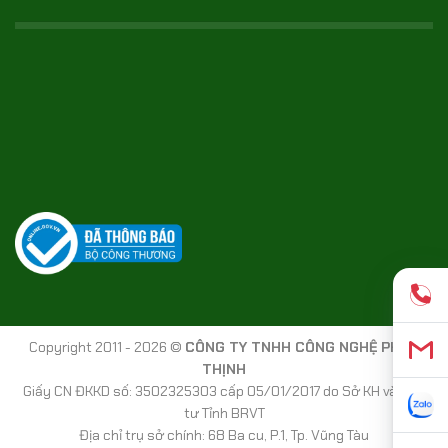
Copyright 2011 - 2026 ©
CÔNG TY TNHH CÔNG NGHỆ PHÚC
THỊNH
Giấy CN ĐKKD số: 3502325303 cấp 05/01/2017 do Sở KH và Đầu
tư Tỉnh BRVT
Địa chỉ trụ sở chính: 68 Ba cu, P.1, Tp. Vũng Tàu