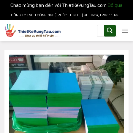
Chào mừng bạn đến với ThietKeVungTau.com
Bỏ qua
Chuyển
CÔNG TY TNHH CÔNG NGHỆ PHÚC THỊNH
| 68 Bacu, TP.Vũng Tàu
đến
Tìm
nội
kiếm:
dung