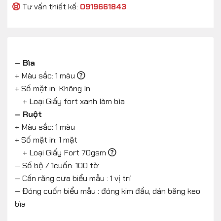
Tư vấn thiết kế:
0919661843
– Bìa
+ Màu sắc: 1 màu
+ Số mặt in: Không In
+ Loại Giấy fort xanh làm bìa
– Ruột
+ Màu sắc: 1 màu
+ Số mặt in: 1 mặt
+ Loại Giấy Fort 70gsm
– Số bộ / 1cuốn: 100 tờ
– Cấn răng cưa biểu mẫu : 1 vị trí
– Đóng cuốn biểu mẫu : đóng kim đầu, dán băng keo
bìa