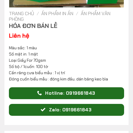
TRANG CHỦ
/
ẤN PHẨM IN ẤN
/
ẤN PHẨM VĂN
PHÒNG
HÓA ĐƠN BÁN LẺ
Liên hệ
Màu sắc: 1 màu
Số mặt in: 1 mặt
Loại Giấy For 70gsm
Số bộ / 1cuốn: 100 tờ
Cấn răng cưa biểu mẫu : 1 vị trí
Đóng cuốn biểu mẫu : đóng kim đầu, dán băng keo bìa
Hotline: 0919661843
Zalo: 0919661843