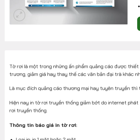
Tờ rơi là một trong những ấn phẩm quảng cáo được thiết kế
trương, giảm giá hay thay thế các văn bản đại trà khác n
Là mục đích quảng cáo thương mại hay tuyên truyền thì thô
Hiện nay in tờ rơi truyền thống giảm bớt do internet phát
rơi truyền thống.
Thông tin báo giá in tờ rơi:
Loại in: in 1 mặt hoặc 2 mặt