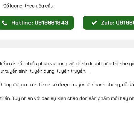
Số lượng: theo yêu cầu
Hotline: 0919661843
Zalo: 0919
 in ấn rất nhiều phục vụ công việc kinh doanh tiếp thị như gi
hư tuyển sinh, tuyển dụng, tuyên truyền….
ng điệp in trên tờ rơi sẽ được truyền đi nhanh chóng, dễ dàng
 triển. Tuy nhiên với các sự kiện chào đón sản phẩm mới hay n