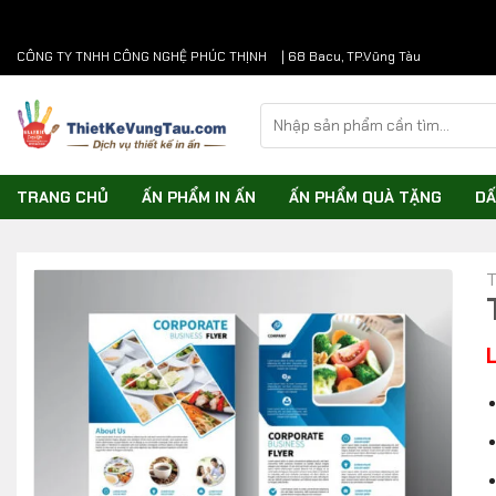
Chuyển
CÔNG TY TNHH CÔNG NGHỆ PHÚC THỊNH
| 68 Bacu, TP.Vũng Tàu
đến
nội
Tìm
dung
kiếm:
TRANG CHỦ
ẤN PHẨM IN ẤN
ẤN PHẨM QUÀ TẶNG
DẤ
T