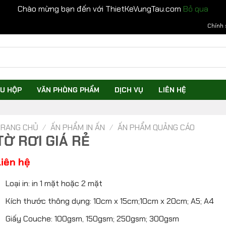
Chào mừng bạn đến với ThietKeVungTau.com
Bỏ qua
Chính 
U HỘP
VĂN PHÒNG PHẨM
DỊCH VỤ
LIÊN HỆ
RANG CHỦ
/
ẤN PHẨM IN ẤN
/
ẤN PHẨM QUẢNG CÁO
TỜ RƠI GIÁ RẺ
Liên hệ
Loại in: in 1 mặt hoặc 2 mặt
Kích thước thông dụng: 10cm x 15cm;10cm x 20cm; A5; A4
Giấy Couche: 100gsm, 150gsm; 250gsm; 300gsm