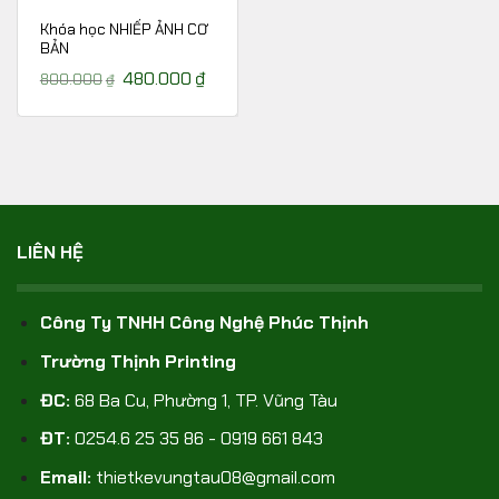
Khóa học NHIẾP ẢNH CƠ
BẢN
Giá
480.000
₫
Giá
800.000
₫
gốc
hiện
là:
tại
800.000₫.
là:
480.000₫.
LIÊN HỆ
Công Ty TNHH Công Nghệ Phúc Thịnh
Trường Thịnh Printing
ĐC:
68 Ba Cu, Phường 1, TP. Vũng Tàu
ĐT:
0254.6 25 35 86 - 0919 661 843
Email:
thietkevungtau08@gmail.com