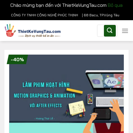
Chào mừng bạn đến với ThietKeVungTau.com
Bỏ qua
Chuyển
CÔNG TY TNHH CÔNG NGHỆ PHÚC THỊNH
| 68 Bacu, TP.Vũng Tàu
đến
Tìm
nội
kiếm:
dung
-40%