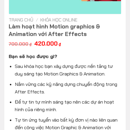
TRANG CHỦ
/
KHÓA HỌC ONLINE
Làm hoạt hình Motion graphics &
Animation với After Effects
Giá
Giá
420.000
700.000
₫
₫
gốc
hiện
là:
tại
Bạn sẽ học được gì?
700.000₫.
là:
420.000₫.
Sau khóa học bạn xây dựng được nền tảng tư
duy sáng tạo Motion Graphics & Animation.
Nắm vững các kỹ năng dựng chuyển động trong
After Effects.
Để tự tin tự mình sáng tạo nên các dự án hoạt
hình của riêng mình.
Tự tin ứng tuyển vào bất kỳ đơn vị nào liên quan
đến công việc Motion Graphic & Animation với