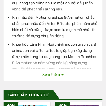
duy sáng tạo cũng như là một cơ hội đầy triển
vọng để phát triển sự nghiệp.
Khi nhắc đến Motion graphics & Animation, chắc
chắn phải nhắc đến After Effects, phần mềm phổ
biến nhất và cũng được xem là mạnh mẽ nhất thị
trường để dựng chuyển động.
Khóa học Làm Phim Hoạt hình motion graphics &
animation với after effects giúp bạn xây dựng
được nền tảng tư duy sáng tạo Motion Graphics
& Animation và nắm vững các kỹ năng dựng
chuyển động trong After Effects để tự tin tự
Xem thêm
mình sáng tạo nên các dự án hoạt hình của riêng
mình, qua sự hướng dẫn bài bản, chi tiết của thầy
Hoàng Thái Lễ Giảng viên & Trưởng bộ phận thiết
kế sáng tạo của UMaster – người có kinh nghiệm
SẢN PHẨM TƯƠNG TỰ
nghiên cứu lâu năm về phần mềm tuyệt vời này.
-40%
-40%