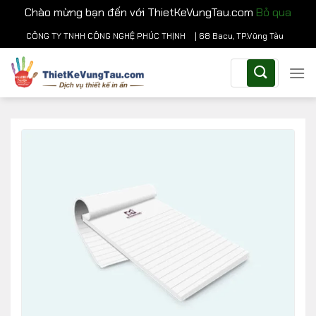
Chào mừng bạn đến với ThietKeVungTau.com
Bỏ qua
Chuyển
CÔNG TY TNHH CÔNG NGHỆ PHÚC THỊNH
| 68 Bacu, TP.Vũng Tàu
đến
Tìm
nội
kiếm:
dung