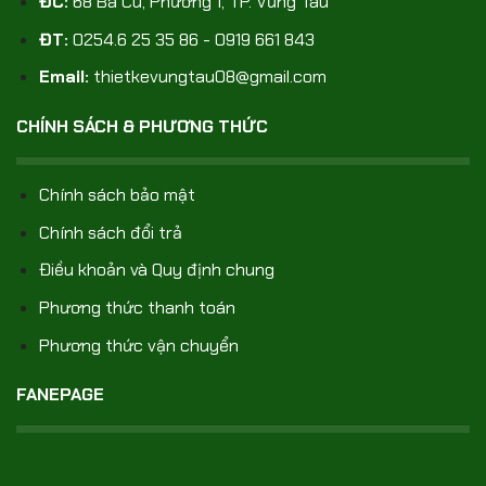
ĐC:
68 Ba Cu, Phường 1, TP. Vũng Tàu
ĐT:
0254.6 25 35 86 - 0919 661 843
Email:
thietkevungtau08@gmail.com
CHÍNH SÁCH & PHƯƠNG THỨC
Chính sách bảo mật
Chính sách đổi trả
Điều khoản và Quy định chung
Phương thức thanh toán
Phương thức vận chuyển
FANEPAGE