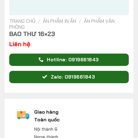
TRANG CHỦ
/
ẤN PHẨM IN ẤN
/
ẤN PHẨM VĂN
PHÒNG
BAO THƯ 16×23
Liên hệ
Hotline: 0919661843
Zalo: 0919661843
Giao hàng
Toàn quốc
Nội thành &
Ngoại thành