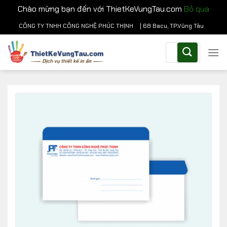
Chào mừng bạn đến với ThietKeVungTau.com
Bỏ qua
Chuyển
CÔNG TY TNHH CÔNG NGHỆ PHÚC THỊNH
| 68 Bacu, TP.Vũng Tàu
đến
Tìm
nội
kiếm:
dung